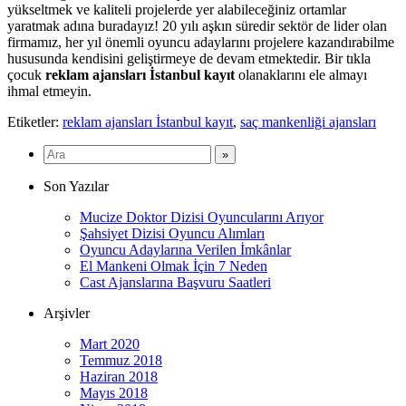
yükseltmek ve kaliteli projelerde yer alabileceğiniz ortamlar
yaratmak adına buradayız! 20 yılı aşkın süredir sektör de lider olan
firmamız, her yıl önemli oyuncu adaylarını projelere kazandırabilme
hususunda kendisini geliştirmeye de devam etmektedir. Bir tıkla
çocuk
reklam ajansları İstanbul kayıt
olanaklarını ele almayı
ihmal etmeyin.
Etiketler:
reklam ajansları İstanbul kayıt
,
saç mankenliği ajansları
Son Yazılar
Mucize Doktor Dizisi Oyuncularını Arıyor
Şahsiyet Dizisi Oyuncu Alımları
Oyuncu Adaylarına Verilen İmkânlar
El Mankeni Olmak İçin 7 Neden
Cast Ajanslarına Başvuru Saatleri
Arşivler
Mart 2020
Temmuz 2018
Haziran 2018
Mayıs 2018