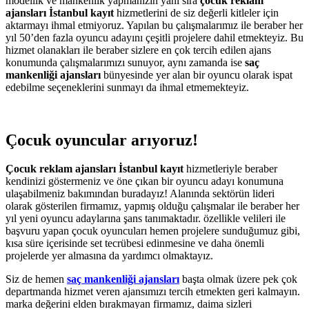
modellik ve mankenlik yapmanızın yanı sıra
çocuk reklam
ajansları İstanbul kayıt
hizmetlerini de siz değerli kitleler için
aktarmayı ihmal etmiyoruz. Yapılan bu çalışmalarımız ile beraber her
yıl 50’den fazla oyuncu adayını çeşitli projelere dahil etmekteyiz. Bu
hizmet olanakları ile beraber sizlere en çok tercih edilen ajans
konumunda çalışmalarımızı sunuyor, aynı zamanda ise
saç
mankenliği ajansları
bünyesinde yer alan bir oyuncu olarak ispat
edebilme seçeneklerini sunmayı da ihmal etmemekteyiz.
Çocuk oyuncular arıyoruz!
Çocuk reklam ajansları İstanbul kayıt
hizmetleriyle beraber
kendinizi göstermeniz ve öne çıkan bir oyuncu adayı konumuna
ulaşabilmeniz bakımından buradayız! Alanında sektörün lideri
olarak gösterilen firmamız, yapmış olduğu çalışmalar ile beraber her
yıl yeni oyuncu adaylarına şans tanımaktadır. özellikle velileri ile
başvuru yapan çocuk oyuncuları hemen projelere sunduğumuz gibi,
kısa süre içerisinde set tecrübesi edinmesine ve daha önemli
projelerde yer almasına da yardımcı olmaktayız.
Siz de hemen
saç mankenliği ajansları
başta olmak üzere pek çok
departmanda hizmet veren ajansımızı tercih etmekten geri kalmayın.
marka değerini elden bırakmayan firmamız, daima sizleri