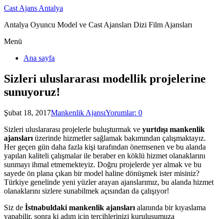
Cast Ajans Antalya
Antalya Oyuncu Model ve Cast Ajansları Dizi Film Ajansları
Menü
Ana sayfa
Sizleri uluslararası modellik projelerine
sunuyoruz!
Şubat 18, 2017
Mankenlik Ajansı
Yorumlar: 0
Sizleri uluslararası projelerle buluşturmak ve
yurtdışı mankenlik
ajansları
üzerinde hizmetler sağlamak bakımından çalışmaktayız.
Her geçen gün daha fazla kişi tarafından önemsenen ve bu alanda
yapılan kaliteli çalışmalar ile beraber en köklü hizmet olanaklarını
sunmayı ihmal etmemekteyiz. Doğru projelerde yer almak ve bu
sayede ön plana çıkan bir model haline dönüşmek ister misiniz?
Türkiye genelinde yeni yüzler arayan ajanslarımız, bu alanda hizmet
olanaklarını sizlere sunabilmek açısından da çalışıyor!
Siz de
İstnabuldaki mankenlik ajansları
alanında bir kıyaslama
yapabilir, sonra ki adım için tercihlerinizi kuruluşumuza