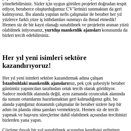
yöneltebilirsiniz. Sizler için uygun görülen projeleri doğrudan tespit
ediyor, beraberce oluşturduğumuz CV’lerinizi sunmaktan da geri
kalmıyoruz. Bu alanda yapılan nefis çalışmalar ile beraber her yıl
yüzlerce farklı yüze iş istihdamları sunmayı da ihmal etmedik!
Hemen siz de bir kayıt olanağı sunabilmek ve projelerin aranan yüzü
olabilmek istiyorsanız,
yurtdışı mankenlik ajansları
konusunda da
bizleri tercih edebilirsiniz.
Her yıl yeni isimleri sektöre
kazandırıyoruz!
Her yıl yeni isimleri sektöre kazandırmak adına çalışan
İstanbuldaki mankenlik ajansları
mız, pek çok şubesiyle beraber
günümüz yapımcıları tarafından ortak tercih olarak görülüyor.
Sadece modellik alanında değil, aynı zamanda oyunculuk alanında
da sunum ortamlarını hazırlamaktan geri kalmadığımız gibi, bu
alanda yaptığımız donanımlı çalışmalar ile beraber sizlere hep bir
adım ön planda olma şansları vermekteyiz. Hemen siz de tercih
yapmak ve başvuru süreçlerine dahil olabilmek açısından tercihinizi
bizlerden yana yapın.
Çözüme dayalı bir yol sunabilmek açısından kendisini geliştiren