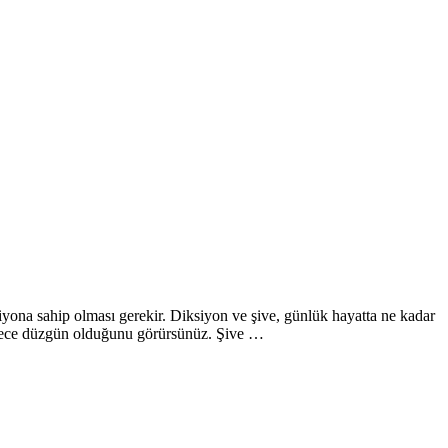
ksiyona sahip olması gerekir. Diksiyon ve şive, günlük hayatta ne kadar
erece düzgün olduğunu görürsünüz. Şive …