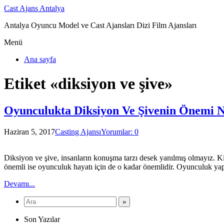
Cast Ajans Antalya
Antalya Oyuncu Model ve Cast Ajansları Dizi Film Ajansları
Menü
Ana sayfa
Etiket «diksiyon ve şive»
Oyunculukta Diksiyon Ve Şivenin Önemi 
Haziran 5, 2017
Casting Ajansı
Yorumlar: 0
Diksiyon ve şive, insanların konuşma tarzı desek yanılmış olmayız. Kişi
önemli ise oyunculuk hayatı için de o kadar önemlidir. Oyunculuk y
Devamı...
Son Yazılar