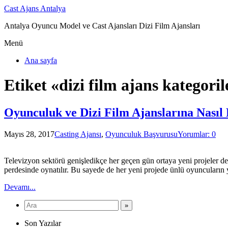
Cast Ajans Antalya
Antalya Oyuncu Model ve Cast Ajansları Dizi Film Ajansları
Menü
Ana sayfa
Etiket «dizi film ajans kategoril
Oyunculuk ve Dizi Film Ajanslarına Nasıl
Mayıs 28, 2017
Casting Ajansı
,
Oyunculuk Başvurusu
Yorumlar: 0
Televizyon sektörü genişledikçe her geçen gün ortaya yeni projeler 
perdesinde oynatılır. Bu sayede de her yeni projede ünlü oyuncuların 
Devamı...
Son Yazılar