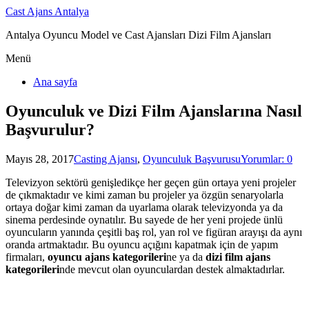
Cast Ajans Antalya
Antalya Oyuncu Model ve Cast Ajansları Dizi Film Ajansları
Menü
Ana sayfa
Oyunculuk ve Dizi Film Ajanslarına Nasıl
Başvurulur?
Mayıs 28, 2017
Casting Ajansı
,
Oyunculuk Başvurusu
Yorumlar: 0
Televizyon sektörü genişledikçe her geçen gün ortaya yeni projeler
de çıkmaktadır ve kimi zaman bu projeler ya özgün senaryolarla
ortaya doğar kimi zaman da uyarlama olarak televizyonda ya da
sinema perdesinde oynatılır. Bu sayede de her yeni projede ünlü
oyuncuların yanında çeşitli baş rol, yan rol ve figüran arayışı da aynı
oranda artmaktadır. Bu oyuncu açığını kapatmak için de yapım
firmaları,
oyuncu ajans kategorileri
ne ya da
dizi film ajans
kategorileri
nde mevcut olan oyunculardan destek almaktadırlar.