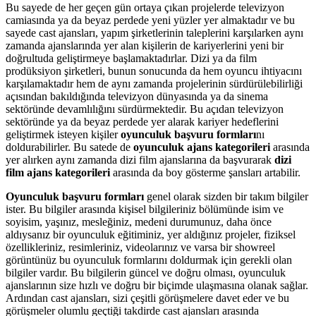
Bu sayede de her geçen gün ortaya çıkan projelerde televizyon
camiasında ya da beyaz perdede yeni yüzler yer almaktadır ve bu
sayede cast ajansları, yapım şirketlerinin taleplerini karşılarken aynı
zamanda ajanslarında yer alan kişilerin de kariyerlerini yeni bir
doğrultuda geliştirmeye başlamaktadırlar. Dizi ya da film
prodüksiyon şirketleri, bunun sonucunda da hem oyuncu ihtiyacını
karşılamaktadır hem de aynı zamanda projelerinin sürdürülebilirliği
açısından bakıldığında televizyon dünyasında ya da sinema
sektöründe devamlılığını sürdürmektedir. Bu açıdan televizyon
sektöründe ya da beyaz perdede yer alarak kariyer hedeflerini
geliştirmek isteyen kişiler
oyunculuk başvuru formları
nı
doldurabilirler. Bu satede de
oyunculuk ajans kategorileri
arasında
yer alırken aynı zamanda dizi film ajanslarına da başvurarak
dizi
film ajans kategorileri
arasında da boy gösterme şansları artabilir.
Oyunculuk başvuru formları
genel olarak sizden bir takım bilgiler
ister. Bu bilgiler arasında kişisel bilgileriniz bölümünde isim ve
soyisim, yaşınız, mesleğiniz, medeni durumunuz, daha önce
aldıysanız bir oyunculuk eğitiminiz, yer aldığınız projeler, fiziksel
özellikleriniz, resimleriniz, videolarınız ve varsa bir showreel
görüntünüz bu oyunculuk formlarını doldurmak için gerekli olan
bilgiler vardır. Bu bilgilerin güncel ve doğru olması, oyunculuk
ajanslarının size hızlı ve doğru bir biçimde ulaşmasına olanak sağlar.
Ardından cast ajansları, sizi çeşitli görüşmelere davet eder ve bu
görüşmeler olumlu geçtiği takdirde cast ajansları arasında