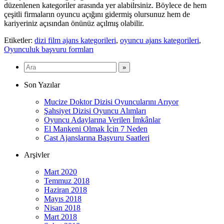
düzenlenen kategoriler arasında yer alabilrsiniz. Böylece de hem
çeşitli firmaların oyuncu açığını gidermiş olursunuz hem de
kariyeriniz açısından önünüz açılmış olabilir.
Etiketler:
dizi film ajans kategorileri
,
oyuncu ajans kategorileri
,
Oyunculuk başvuru formları
Son Yazılar
Mucize Doktor Dizisi Oyuncularını Arıyor
Şahsiyet Dizisi Oyuncu Alımları
Oyuncu Adaylarına Verilen İmkânlar
El Mankeni Olmak İçin 7 Neden
Cast Ajanslarına Başvuru Saatleri
Arşivler
Mart 2020
Temmuz 2018
Haziran 2018
Mayıs 2018
Nisan 2018
Mart 2018