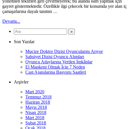
yöneltilen teklifleri geri çevirmeyerek; bu alanda isim yapmak için
gayret göstermektedir. Özellikle ilgi çekecek bir konumda yer alan iç
çamaşırlarına dayalı tanıtım …
Devamı...
Son Yazılar
Mucize Doktor Dizisi Oyuncularını Arıyor
Şahsiyet Dizisi Oyuncu Alımları
Oyuncu Adaylarına Verilen İmkânlar
El Mankeni Olmak İçin 7 Neden
Cast Ajanslarına Başvuru Saatleri
Arşivler
Mart 2020
Temmuz 2018
Haziran 2018
Mayıs 2018
Nisan 2018
Mart 2018
Şubat 2018
Ocak 2018