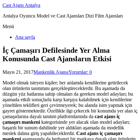
Cast Ajans Antalya
Antalya Oyuncu Model ve Cast Ajansları Dizi Film Ajansları
Menü
Ana sayfa
İç Çamaşırı Defilesinde Yer Alma
Konusunda Cast Ajansların Etkisi
Mayıs 21, 2017
Mankenlik Ajansı
Yorumlar: 0
Model olmak isteyen kişiler; her anlamda kendilerine getirilecek
olan ürünlerin tanıtımını gerçekleştireceklerdir. Bu aşamada da
düzgün yüz hatlarına sahip olmaları da gereken model adayları; bu
aşamada etkili sonuçlarla karşı karşıya kalabilmek için kendilerine
yöneltilen teklifleri geri çevirmeyerek; bu alanda isim yapmak için
gayret göstermektedir. Özellikle ilgi çekecek bir konumda yer alan iç
çamaşırlarına dayalı tanıtım platformlarında da
cast ajans iç
çamaşırı mankeni
kategorisinde yer alacak olan model adayları;
başarılı bir sunum dahilinde yer aldıkları aşamada da modellik
meslek dalına giriş yapabileceklerdir.
Cast ajans iç çamaşırı
mankeni
aşamasında da herhangi bir markaya dayalı olan ürünlerin