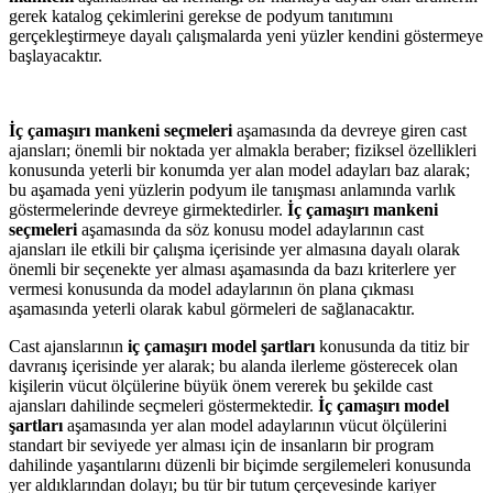
gerek katalog çekimlerini gerekse de podyum tanıtımını
gerçekleştirmeye dayalı çalışmalarda yeni yüzler kendini göstermeye
başlayacaktır.
İç çamaşırı mankeni seçmeleri
aşamasında da devreye giren cast
ajansları; önemli bir noktada yer almakla beraber; fiziksel özellikleri
konusunda yeterli bir konumda yer alan model adayları baz alarak;
bu aşamada yeni yüzlerin podyum ile tanışması anlamında varlık
göstermelerinde devreye girmektedirler.
İç çamaşırı mankeni
seçmeleri
aşamasında da söz konusu model adaylarının cast
ajansları ile etkili bir çalışma içerisinde yer almasına dayalı olarak
önemli bir seçenekte yer alması aşamasında da bazı kriterlere yer
vermesi konusunda da model adaylarının ön plana çıkması
aşamasında yeterli olarak kabul görmeleri de sağlanacaktır.
Cast ajanslarının
iç çamaşırı model şartları
konusunda da titiz bir
davranış içerisinde yer alarak; bu alanda ilerleme gösterecek olan
kişilerin vücut ölçülerine büyük önem vererek bu şekilde cast
ajansları dahilinde seçmeleri göstermektedir.
İç çamaşırı model
şartları
aşamasında yer alan model adaylarının vücut ölçülerini
standart bir seviyede yer alması için de insanların bir program
dahilinde yaşantılarını düzenli bir biçimde sergilemeleri konusunda
yer aldıklarından dolayı; bu tür bir tutum çerçevesinde kariyer