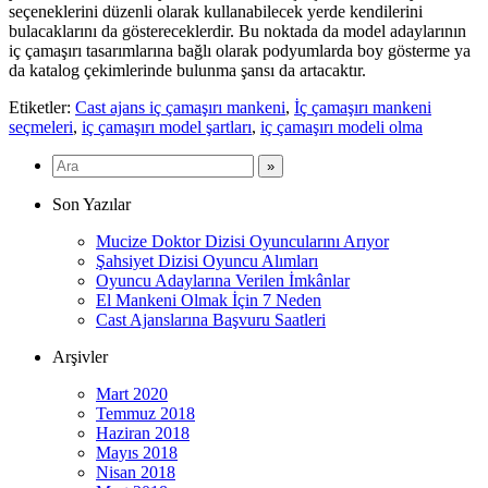
seçeneklerini düzenli olarak kullanabilecek yerde kendilerini
bulacaklarını da göstereceklerdir. Bu noktada da model adaylarının
iç çamaşırı tasarımlarına bağlı olarak podyumlarda boy gösterme ya
da katalog çekimlerinde bulunma şansı da artacaktır.
Etiketler:
Cast ajans iç çamaşırı mankeni
,
İç çamaşırı mankeni
seçmeleri
,
iç çamaşırı model şartları
,
iç çamaşırı modeli olma
Son Yazılar
Mucize Doktor Dizisi Oyuncularını Arıyor
Şahsiyet Dizisi Oyuncu Alımları
Oyuncu Adaylarına Verilen İmkânlar
El Mankeni Olmak İçin 7 Neden
Cast Ajanslarına Başvuru Saatleri
Arşivler
Mart 2020
Temmuz 2018
Haziran 2018
Mayıs 2018
Nisan 2018