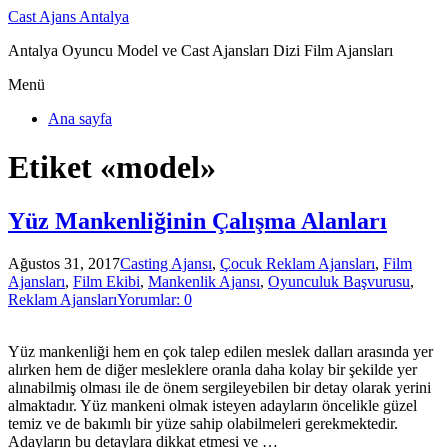
Cast Ajans Antalya
Antalya Oyuncu Model ve Cast Ajansları Dizi Film Ajansları
Menü
Ana sayfa
Etiket «model»
Yüz Mankenliğinin Çalışma Alanları
Ağustos 31, 2017
Casting Ajansı
,
Çocuk Reklam Ajansları
,
Film
Ajansları
,
Film Ekibi
,
Mankenlik Ajansı
,
Oyunculuk Başvurusu
,
Reklam Ajansları
Yorumlar: 0
Yüz mankenliği hem en çok talep edilen meslek dalları arasında yer
alırken hem de diğer mesleklere oranla daha kolay bir şekilde yer
alınabilmiş olması ile de önem sergileyebilen bir detay olarak yerini
almaktadır. Yüz mankeni olmak isteyen adayların öncelikle güzel
temiz ve de bakımlı bir yüze sahip olabilmeleri gerekmektedir.
Adayların bu detaylara dikkat etmesi ve …