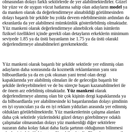
olmasından dolayı farklı sektörlerde de yer alabilmektedirler. Güzel
bir yüze ve de uygun vücut hatlarına sahip olan adayların
model
ya
da manken olarak da değerlendirmeye alınabildiği görülmesinden
dolayı başarılı bir şekilde bu yolda devem edebilmesinin ardından da
ekranlarda da yer alabilmesi mümkünlük gösterilebilmiş olmaktadır.
Yüz mankeni olarak değerlendirmeye alınebilcek olan isimlerin
fiziksel özellikleri içinde gerekli olan detayların erkeklerin minimum
seviyede 1.85 ya da üstü bayanların ise 1.75 ya da üstü olarakl
değerlendirmeye alınabilmeleri gerekmektedir.
Yüz mankeni olarak başarılı bir şekilde sektörde yer edinmiş olan
adayların daha sonrasında da kozmetik reklamlarının yanı sıra
bilboardlarda ya da en çok okunan yani trend olan dergi
kapaklarında yer alabilmiş olmaları ile de geleceğin başarılı bir
şekilde ilerleyebilmeleri ve de bu süreçte başarı kazanabilmeleri ile
de önem arz edebilmiş olmaktadır.
Yüz mankeni
olarak
değerlendirmeye alınmış olan bir çok kişinin dergi kapaklarında ya
da bilboardlarda yer alabilmesinde ki başarılarından dolayı şimdinin
en iyi oyuncuları ya da en iyi reklam yıldızları arasında yer edinmiş
oldukları görülebilmektedir. Yüz mankenlerinin çalışma alanları
daha çok sektörde yüzlerindeki güzel detayı görebilmeye odaklı
çalışmalar olmasından dolayı yüz mankenliği diğer sektörlere
nazaran daha kolay fakat daha fazla şartının olduğunun bilinmesi