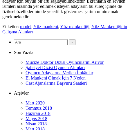
adaylar için büyük bir artı sağlayabilmektedir. Ekranların en sevilen
isimleri arasında yer edinmek isteyen adayların bu süreç içinde de
fiziksel özelliklerinin de yeterlilik göstermesi şartını unutmamak
gerekmektedir.
Etiketler:
model
,
Yüz mankeni
,
Yüz mankenliği
,
Yüz Mankenliğinin
Çalışma Alanları
Son Yazılar
Mucize Doktor Dizisi Oyuncularını Arıyor
Şahsiyet Dizisi Oyuncu Alımları
Oyuncu Adaylarına Verilen İmkânlar
El Mankeni Olmak İçin 7 Neden
Cast Ajanslarına Başvuru Saatleri
Arşivler
Mart 2020
Temmuz 2018
Haziran 2018
Mayıs 2018
Nisan 2018
Mart 2018