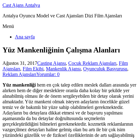
Cast Ajans Antalya
Antalya Oyuncu Model ve Cast Ajansları Dizi Film Ajansları
Menü
Ana sayfa
Yüz Mankenliğinin Çalışma Alanları
Ağustos 31, 2017
Casting Ajansı
,
Çocuk Reklam Ajansları
,
Film
Ajansları
,
Film Ekibi
,
Mankenlik Ajansı
,
Oyunculuk Başvurusu
,
Reklam Ajansları
Yorumlar: 0
Yüz mankenliği
hem en çok talep edilen meslek dalları arasında yer
alırken hem de diğer mesleklere oranla daha kolay bir şekilde yer
alınabilmiş olması ile de önem sergileyebilen bir detay olarak yerini
almaktadır. Yüz mankeni olmak isteyen adayların öncelikle güzel
temiz ve de bakımlı bir yüze sahip olabilmeleri gerekmektedir.
Adayların bu detaylara dikkat etmesi ve de başvuru yapılması
aşamasında da bu detaylar doğrultusunda seçmelerin
gerçekleştirildiğini bilmeleri gerekmektedir. kozmetik reklamlarının
vazgeçilmez detayları haline gelmiş olan bu artı ile bir çok isim
yüzündeki güzellik ve de fiziksel özelliklerinin de artı sağlayabilmiş