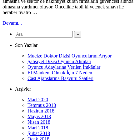
almasına ve sektör de hakimiyet kuran firmaların güvencesi altında
olmasına yardımcı oluyor. Öncelikle tabii ki yetenek sınavı ile
beraber tiyatro …
Devamı...
Son Yazılar
Mucize Doktor Dizisi Oyuncularını Arıyor
Şahsiyet Dizisi Oyuncu Alımları
Oyuncu Adaylarına Verilen İmkânlar
El Mankeni Olmak İçin 7 Neden
Cast Ajanslarına Başvuru Saatleri
Arşivler
Mart 2020
Temmuz 2018
Haziran 2018
Mayıs 2018
Nisan 2018
Mart 2018
Şubat 2018
Ocak 2018