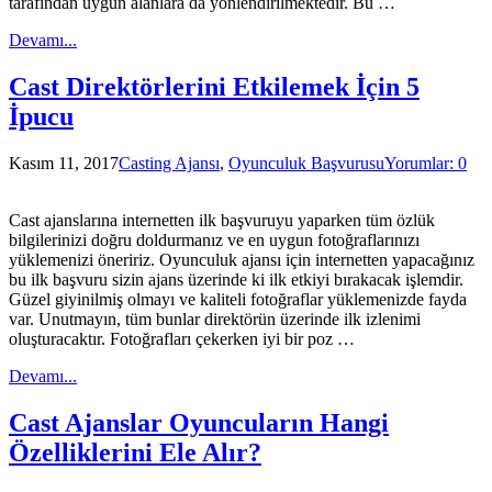
tarafından uygun alanlara da yönlendirilmektedir. Bu …
Devamı...
Cast Direktörlerini Etkilemek İçin 5
İpucu
Kasım 11, 2017
Casting Ajansı
,
Oyunculuk Başvurusu
Yorumlar: 0
Cast ajanslarına internetten ilk başvuruyu yaparken tüm özlük
bilgilerinizi doğru doldurmanız ve en uygun fotoğraflarınızı
yüklemenizi öneririz. Oyunculuk ajansı için internetten yapacağınız
bu ilk başvuru sizin ajans üzerinde ki ilk etkiyi bırakacak işlemdir.
Güzel giyinilmiş olmayı ve kaliteli fotoğraflar yüklemenizde fayda
var. Unutmayın, tüm bunlar direktörün üzerinde ilk izlenimi
oluşturacaktır. Fotoğrafları çekerken iyi bir poz …
Devamı...
Cast Ajanslar Oyuncuların Hangi
Özelliklerini Ele Alır?