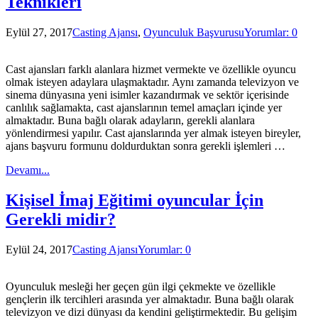
Teknikleri
Eylül 27, 2017
Casting Ajansı
,
Oyunculuk Başvurusu
Yorumlar: 0
Cast ajansları farklı alanlara hizmet vermekte ve özellikle oyuncu
olmak isteyen adaylara ulaşmaktadır. Aynı zamanda televizyon ve
sinema dünyasına yeni isimler kazandırmak ve sektör içerisinde
canlılık sağlamakta, cast ajanslarının temel amaçları içinde yer
almaktadır. Buna bağlı olarak adayların, gerekli alanlara
yönlendirmesi yapılır. Cast ajanslarında yer almak isteyen bireyler,
ajans başvuru formunu doldurduktan sonra gerekli işlemleri …
Devamı...
Kişisel İmaj Eğitimi oyuncular İçin
Gerekli midir?
Eylül 24, 2017
Casting Ajansı
Yorumlar: 0
Oyunculuk mesleği her geçen gün ilgi çekmekte ve özellikle
gençlerin ilk tercihleri arasında yer almaktadır. Buna bağlı olarak
televizyon ve dizi dünyası da kendini geliştirmektedir. Bu gelişim