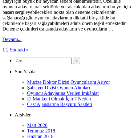
adayı için büyük bir heyecan sebebi olabilmektedir. Özellikle
oyuncu adayı olarak sektörde yer alacak olan adayların bu yol için
başarı sergileyebilecekleri nokta olan deneme çekimlerinin
sağlanacağı gün oyuncu adaylarının dikkatli bir şekilde bu
çekimlerde başarı sağlayabilmeleri adına önem teşkil etmektedir.
Deneme çekimleri esnasında adayların ve oyuncuların …
Devamı...
Yazı
1
2
Sonraki »
sayfalaması
Son Yazılar
Mucize Doktor Dizisi Oyuncularını Arıyor
Şahsiyet Dizisi Oyuncu Alımları
Oyuncu Adaylarına Verilen İmkânlar
El Mankeni Olmak İçin 7 Neden
Cast Ajanslarına Başvuru Saatleri
Arşivler
Mart 2020
Temmuz 2018
Haziran 2018