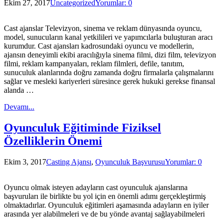
Ekim 27, 2017
Uncategorized
Yorumlar: 0
Cast ajanslar Televizyon, sinema ve reklam dünyasında oyuncu,
model, sunucuların kanal yetkilileri ve yapımcılarla buluşturan aracı
kurumdur. Cast ajansları kadrosundaki oyuncu ve modellerin,
ajansın deneyimli ekibi aracılığıyla sinema filmi, dizi film, televizyon
filmi, reklam kampanyaları, reklam filmleri, defile, tanıtım,
sunuculuk alanlarında doğru zamanda doğru firmalarla çalışmalarını
sağlar ve mesleki kariyerleri süresince gerek hukuki gerekse finansal
alanda …
Devamı...
Oyunculuk Eğitiminde Fiziksel
Özelliklerin Önemi
Ekim 3, 2017
Casting Ajansı
,
Oyunculuk Başvurusu
Yorumlar: 0
Oyuncu olmak isteyen adayların cast oyunculuk ajanslarına
başvuruları ile birlikte bu yol için en önemli adımı gerçekleştirmiş
olmaktadırlar. Oyunculuk eğitimleri aşamasında adayların en iyiler
arasında yer alabilmeleri ve de bu yönde avantaj sağlayabilmeleri