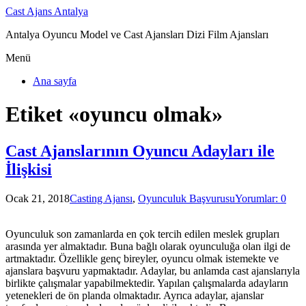
Cast Ajans Antalya
Antalya Oyuncu Model ve Cast Ajansları Dizi Film Ajansları
Menü
Ana sayfa
Etiket «oyuncu olmak»
Cast Ajanslarının Oyuncu Adayları ile
İlişkisi
Ocak 21, 2018
Casting Ajansı
,
Oyunculuk Başvurusu
Yorumlar: 0
Oyunculuk son zamanlarda en çok tercih edilen meslek grupları
arasında yer almaktadır. Buna bağlı olarak oyunculuğa olan ilgi de
artmaktadır. Özellikle genç bireyler, oyuncu olmak istemekte ve
ajanslara başvuru yapmaktadır. Adaylar, bu anlamda cast ajanslarıyla
birlikte çalışmalar yapabilmektedir. Yapılan çalışmalarda adayların
yetenekleri de ön planda olmaktadır. Ayrıca adaylar, ajanslar