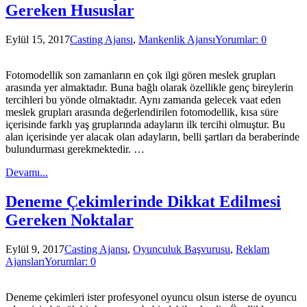
Gereken Hususlar
Eylül 15, 2017
Casting Ajansı
,
Mankenlik Ajansı
Yorumlar: 0
Fotomodellik son zamanların en çok ilgi gören meslek grupları
arasında yer almaktadır. Buna bağlı olarak özellikle genç bireylerin
tercihleri bu yönde olmaktadır. Aynı zamanda gelecek vaat eden
meslek grupları arasında değerlendirilen fotomodellik, kısa süre
içerisinde farklı yaş gruplarında adayların ilk tercihi olmuştur. Bu
alan içerisinde yer alacak olan adayların, belli şartları da beraberinde
bulundurması gerekmektedir. …
Devamı...
Deneme Çekimlerinde Dikkat Edilmesi
Gereken Noktalar
Eylül 9, 2017
Casting Ajansı
,
Oyunculuk Başvurusu
,
Reklam
Ajansları
Yorumlar: 0
Deneme çekimleri ister profesyonel oyuncu olsun isterse de oyuncu