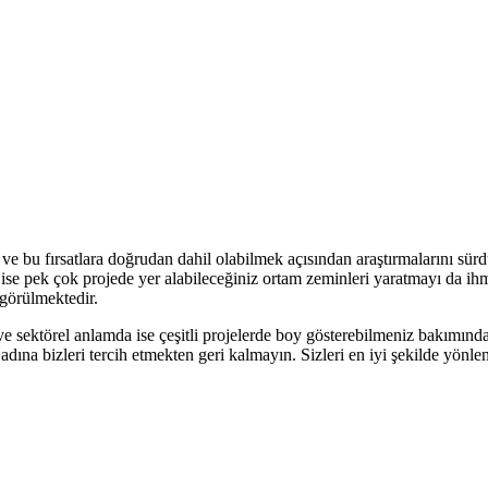
 ve bu fırsatlara doğrudan dahil olabilmek açısından araştırmalarını sür
ise pek çok projede yer alabileceğiniz ortam zeminleri yaratmayı da 
 görülmektedir.
 ve sektörel anlamda ise çeşitli projelerde boy gösterebilmeniz bakımında
ına bizleri tercih etmekten geri kalmayın. Sizleri en iyi şekilde yönle