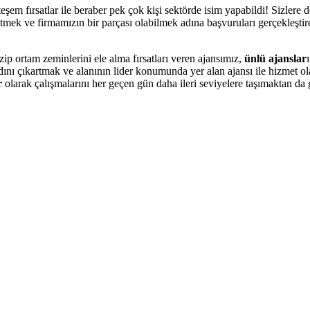
fırsatlar ile beraber pek çok kişi sektörde isim yapabildi! Sizlere de 
ek ve firmamızın bir parçası olabilmek adına başvuruları gerçekleştireb
p ortam zeminlerini ele alma fırsatları veren ajansımız,
ünlü ajanslar
ını çıkartmak ve alanının lider konumunda yer alan ajansı ile hizmet o
r
olarak çalışmalarını her geçen gün daha ileri seviyelere taşımaktan da 