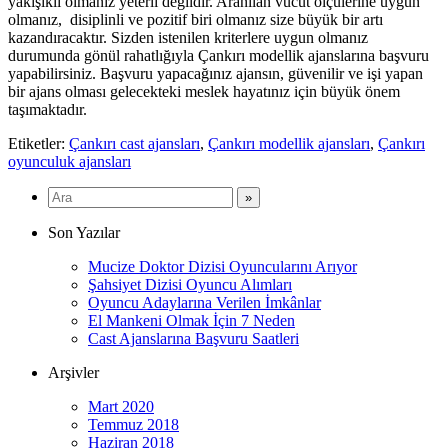
yakışıklı olmanız yeterli değildir. Aranılan vücut ölçülerine uygun
olmanız, disiplinli ve pozitif biri olmanız size büyük bir artı
kazandıracaktır. Sizden istenilen kriterlere uygun olmanız
durumunda gönül rahatlığıyla Çankırı modellik ajanslarına başvuru
yapabilirsiniz. Başvuru yapacağınız ajansın, güvenilir ve işi yapan
bir ajans olması gelecekteki meslek hayatınız için büyük önem
taşımaktadır.
Etiketler:
Çankırı cast ajansları
,
Çankırı modellik ajansları
,
Çankırı
oyunculuk ajansları
Son Yazılar
Mucize Doktor Dizisi Oyuncularını Arıyor
Şahsiyet Dizisi Oyuncu Alımları
Oyuncu Adaylarına Verilen İmkânlar
El Mankeni Olmak İçin 7 Neden
Cast Ajanslarına Başvuru Saatleri
Arşivler
Mart 2020
Temmuz 2018
Haziran 2018