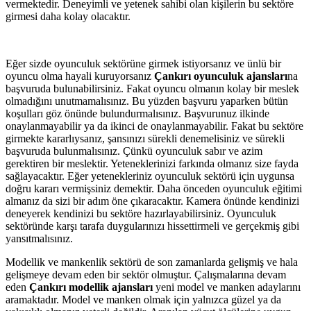
vermektedir. Deneyimli ve yetenek sahibi olan kişilerin bu sektöre
girmesi daha kolay olacaktır.
Eğer sizde oyunculuk sektörüne girmek istiyorsanız ve ünlü bir
oyuncu olma hayali kuruyorsanız
Çankırı oyunculuk ajansları
na
başvuruda bulunabilirsiniz. Fakat oyuncu olmanın kolay bir meslek
olmadığını unutmamalısınız. Bu yüzden başvuru yaparken bütün
koşulları göz önünde bulundurmalısınız. Başvurunuz ilkinde
onaylanmayabilir ya da ikinci de onaylanmayabilir. Fakat bu sektöre
girmekte kararlıysanız, şansınızı sürekli denemelisiniz ve sürekli
başvuruda bulunmalısınız. Çünkü oyunculuk sabır ve azim
gerektiren bir meslektir. Yeteneklerinizi farkında olmanız size fayda
sağlayacaktır. Eğer yetenekleriniz oyunculuk sektörü için uygunsa
doğru kararı vermişsiniz demektir. Daha önceden oyunculuk eğitimi
almanız da sizi bir adım öne çıkaracaktır. Kamera önünde kendinizi
deneyerek kendinizi bu sektöre hazırlayabilirsiniz. Oyunculuk
sektöründe karşı tarafa duygularınızı hissettirmeli ve gerçekmiş gibi
yansıtmalısınız.
Modellik ve mankenlik sektörü de son zamanlarda gelişmiş ve hala
gelişmeye devam eden bir sektör olmuştur. Çalışmalarına devam
eden
Çankırı modellik ajansları
yeni model ve manken adaylarını
aramaktadır. Model ve manken olmak için yalnızca güzel ya da