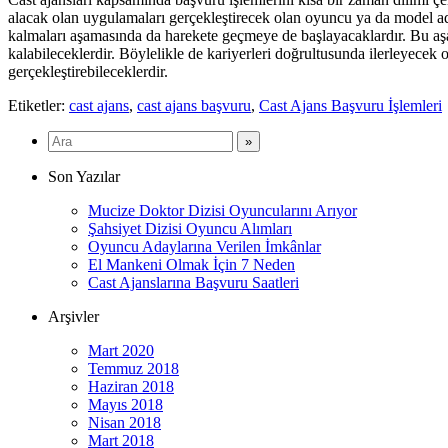
alacak olan uygulamaları gerçekleştirecek olan oyuncu ya da model ad
kalmaları aşamasında da harekete geçmeye de başlayacaklardır. Bu aşam
kalabileceklerdir. Böylelikle de kariyerleri doğrultusunda ilerleyecek 
gerçekleştirebileceklerdir.
Etiketler:
cast ajans
,
cast ajans başvuru
,
Cast Ajans Başvuru İşlemleri
Son Yazılar
Mucize Doktor Dizisi Oyuncularını Arıyor
Şahsiyet Dizisi Oyuncu Alımları
Oyuncu Adaylarına Verilen İmkânlar
El Mankeni Olmak İçin 7 Neden
Cast Ajanslarına Başvuru Saatleri
Arşivler
Mart 2020
Temmuz 2018
Haziran 2018
Mayıs 2018
Nisan 2018
Mart 2018