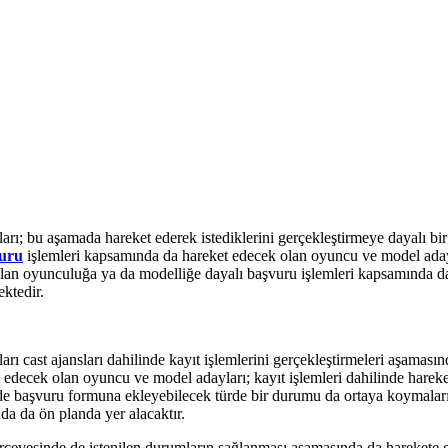
; bu aşamada hareket ederek istediklerini gerçekleştirmeye dayalı bir faa
vuru
işlemleri kapsamında da hareket edecek olan oyuncu ve model adayl
k olan oyunculuğa ya da modelliğe dayalı başvuru işlemleri kapsamında 
ktedir.
 cast ajansları dahilinde kayıt işlemlerini gerçekleştirmeleri aşamasınd
edecek olan oyuncu ve model adayları; kayıt işlemleri dahilinde hareket
ri de başvuru formuna ekleyebilecek türde bir durumu da ortaya koymalar
da da ön planda yer alacaktır.
erçevesinde de istenilen durumların sağlanması aşamasında da harekete g