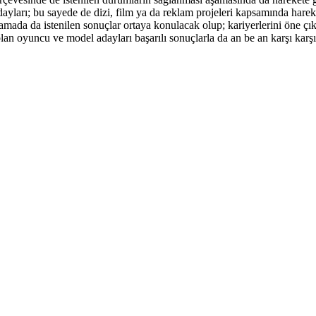
ayları; bu sayede de dizi, film ya da reklam projeleri kapsamında harek
ada da istenilen sonuçlar ortaya konulacak olup; kariyerlerini öne çıka
olan oyuncu ve model adayları başarılı sonuçlarla da an be an karşı karş