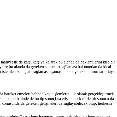
liyet ile de karşı karşıya kalarak bu alanda da beklentilerini kısa bir
arı; bu alanda da gereken sonuçları sağlaması bakımından da ideal
da istenilen sonuçları sağlaması aşamasında da gereken durumlar ortaya
a hareket etmeleri halinde kayıt işlemlerini ilk olarak gerçekleştirmek
 etmeleri halinde de bu tip sonuçlara erişebilecek türde bir sonucu da
ı konusunda da gereken gelişmeleri de sağlayabilecek olup; herkesin
eçilecektir.
Cast ajans başvuru
konusunda ideal bir konumda yer