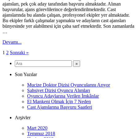
ajansları, pek çok aday tarafından başvuru almaktadır. Alınan
başvurular, ajans görevlilerince değerlendirilmektedir. Cast
ajanslarında bu alanda çalışan, profesyonel ekipler yer almaktadır.
Bu ekipler farklı çalışmalar yapmakta ve adayların cast ajansları
bünyesinde yer alabilmesi için çaba sarf etmektedir. Son zamanlarda
…
Devamı...
Yazı
1
2
Sonraki »
sayfalaması
Son Yazılar
Mucize Doktor Dizisi Oyuncularını Arıyor
Şahsiyet Dizisi Oyuncu Alımları
Oyuncu Adaylarına Verilen İmkânlar
El Mankeni Olmak İçin 7 Neden
Cast Ajanslarına Başvuru Saatleri
Arşivler
Mart 2020
Temmuz 2018