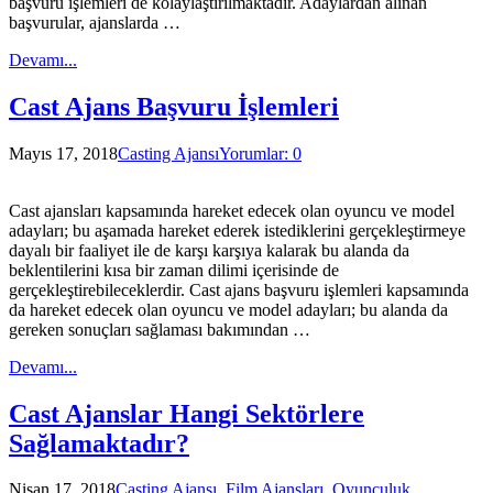
başvuru işlemleri de kolaylaştırılmaktadır. Adaylardan alınan
başvurular, ajanslarda …
Devamı...
Cast Ajans Başvuru İşlemleri
Mayıs 17, 2018
Casting Ajansı
Yorumlar: 0
Cast ajansları kapsamında hareket edecek olan oyuncu ve model
adayları; bu aşamada hareket ederek istediklerini gerçekleştirmeye
dayalı bir faaliyet ile de karşı karşıya kalarak bu alanda da
beklentilerini kısa bir zaman dilimi içerisinde de
gerçekleştirebileceklerdir. Cast ajans başvuru işlemleri kapsamında
da hareket edecek olan oyuncu ve model adayları; bu alanda da
gereken sonuçları sağlaması bakımından …
Devamı...
Cast Ajanslar Hangi Sektörlere
Sağlamaktadır?
Nisan 17, 2018
Casting Ajansı
,
Film Ajansları
,
Oyunculuk