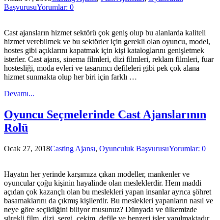
Başvurusu
Yorumlar: 0
Cast ajansların hizmet sektörü çok geniş olup bu alanlarda kaliteli
hizmet verebilmek ve bu sektörler için gerekli olan oyuncu, model,
hostes gibi açıklarını kapatmak için kişi kataloglarını genişletmek
isterler. Cast ajans, sinema filmleri, dizi filmleri, reklam filmleri, fuar
hostesliği, moda evleri ve tasarımcı defileleri gibi pek çok alana
hizmet sunmakta olup her biri için farklı …
Devamı...
Oyuncu Seçmelerinde Cast Ajanslarının
Rolü
Ocak 27, 2018
Casting Ajansı
,
Oyunculuk Başvurusu
Yorumlar: 0
Hayatın her yerinde karşımıza çıkan modeller, mankenler ve
oyuncular çoğu kişinin hayalinde olan mesleklerdir. Hem maddi
açıdan çok kazançlı olan bu meslekleri yapan insanlar ayrıca şöhret
basamaklarını da çıkmış kişilerdir. Bu meslekleri yapanların nasıl ve
neye göre seçildiğini biliyor musunuz? Dünyada ve ülkemizde
sürekli film, dizi, sergi, çekim, defile ve benzeri işler yapılmaktadır.