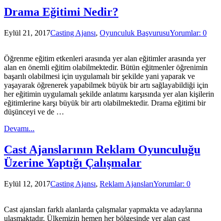
Drama Eğitimi Nedir?
Eylül 21, 2017
Casting Ajansı
,
Oyunculuk Başvurusu
Yorumlar: 0
Öğrenme eğitim etkenleri arasında yer alan eğitimler arasında yer
alan en önemli eğitim olabilmektedir. Bütün eğitmenler öğrenimin
başarılı olabilmesi için uygulamalı bir şekilde yani yaparak ve
yaşayarak öğrenerek yapabilmek büyük bir artı sağlayabildiği için
her eğitimin uygulamalı şekilde anlatımı karşısında yer alan kişilerin
eğitimlerine karşı büyük bir artı olabilmektedir. Drama eğitimi bir
düşünceyi ve de …
Devamı...
Cast Ajanslarının Reklam Oyunculuğu
Üzerine Yaptığı Çalışmalar
Eylül 12, 2017
Casting Ajansı
,
Reklam Ajansları
Yorumlar: 0
Cast ajansları farklı alanlarda çalışmalar yapmakta ve adaylarına
ulaşmaktadır. Ülkemizin hemen her bölgesinde yer alan cast