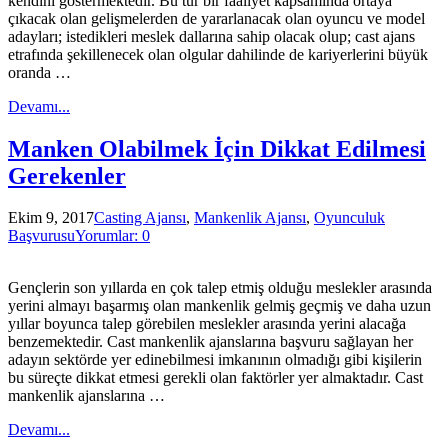
kendini göstermektedir. Bu tür bir faaliyet kapsamında ortaya
çıkacak olan gelişmelerden de yararlanacak olan oyuncu ve model
adayları; istedikleri meslek dallarına sahip olacak olup; cast ajans
etrafında şekillenecek olan olgular dahilinde de kariyerlerini büyük
oranda …
Devamı...
Manken Olabilmek İçin Dikkat Edilmesi
Gerekenler
Ekim 9, 2017
Casting Ajansı
,
Mankenlik Ajansı
,
Oyunculuk
Başvurusu
Yorumlar: 0
Gençlerin son yıllarda en çok talep etmiş olduğu meslekler arasında
yerini almayı başarmış olan mankenlik gelmiş geçmiş ve daha uzun
yıllar boyunca talep görebilen meslekler arasında yerini alacağa
benzemektedir. Cast mankenlik ajanslarına başvuru sağlayan her
adayın sektörde yer edinebilmesi imkanının olmadığı gibi kişilerin
bu süreçte dikkat etmesi gerekli olan faktörler yer almaktadır. Cast
mankenlik ajanslarına …
Devamı...