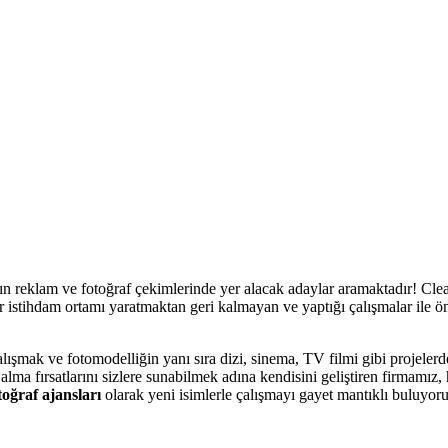
reklam ve fotoğraf çekimlerinde yer alacak adaylar aramaktadır! Clear 
bir istihdam ortamı yaratmaktan geri kalmayan ve yaptığı çalışmalar ile 
ışmak ve fotomodelliğin yanı sıra dizi, sinema, TV filmi gibi projeler
ma fırsatlarını sizlere sunabilmek adına kendisini geliştiren firmamız,
toğraf ajansları
olarak yeni isimlerle çalışmayı gayet mantıklı buluyor