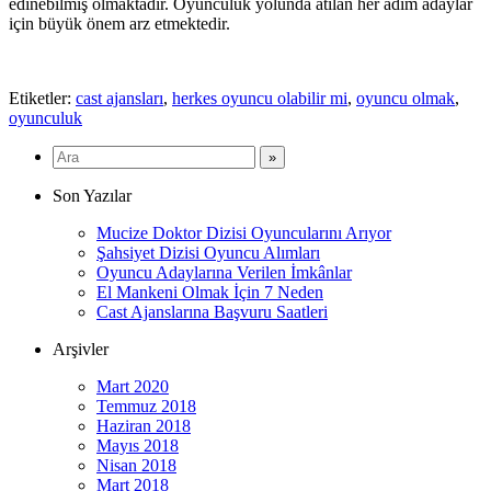
edinebilmiş olmaktadır. Oyunculuk yolunda atılan her adım adaylar
için büyük önem arz etmektedir.
Etiketler:
cast ajansları
,
herkes oyuncu olabilir mi
,
oyuncu olmak
,
oyunculuk
Son Yazılar
Mucize Doktor Dizisi Oyuncularını Arıyor
Şahsiyet Dizisi Oyuncu Alımları
Oyuncu Adaylarına Verilen İmkânlar
El Mankeni Olmak İçin 7 Neden
Cast Ajanslarına Başvuru Saatleri
Arşivler
Mart 2020
Temmuz 2018
Haziran 2018
Mayıs 2018
Nisan 2018
Mart 2018