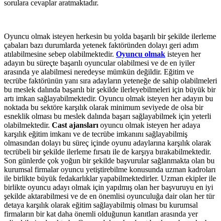
sorulara cevaplar aratmaktadır.
Oyuncu olmak isteyen herkesin bu yolda başarılı bir şekilde ilerleme
çabaları bazı durumlarda yetenek faktöründen dolayı geri adım
atılabilmesine sebep olabilmektedir.
Oyuncu olmak
isteyen her
adayın bu süreçte başarılı oyuncular olabilmesi ve de en iyiler
arasında ye alabilmesi neredeyse mümkün değildir. Eğitim ve
tecrübe faktörünün yanı sıra adayların yeteneğe de sahip olabilmeleri
bu meslek dalında başarılı bir şekilde ilerleyebilmeleri için büyük bir
artı imkan sağlayabilmektedir. Oyuncu olmak isteyen her adayın bu
noktada bu sektöre karşılık olarak minimum seviyede de olsa bir
esneklik olması bu meslek dalında başarı sağlayabilmek için yeterli
olabilmektedir.
Cast ajansları
oyuncu olmak isteyen her adaya
karşılık eğitim imkanı ve de tecrübe imkanını sağlayabilmiş
olmasından dolayı bu süreç içinde oyunu adaylarına karşılık olarak
tecrübeli bir şekilde ilerleme fırsatı ile de karşıya bırakabilmektedir.
Son günlerde çok yoğun bir şekilde başvurular sağlanmakta olan bu
kurumsal firmalar oyuncu yetiştirebilme konusunda uzman kadroları
ile birlikte büyük fedakarlıklar yapabilmektedirler. Uzman ekipler ile
birlikte oyuncu adayı olmak için yapılmış olan her başvuruyu en iyi
şekilde aktarabilmesi ve de en önemlisi oyunculuğa dair olan her tür
detaya karşılık olarak eğitim sağlayabilmiş olması bu kurumsal
firmaların bir kat daha önemli olduğunun kanıtları arasında yer