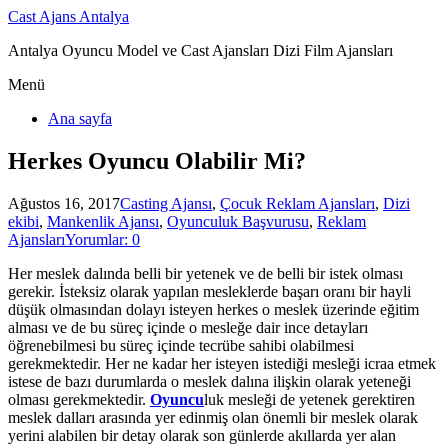
Cast Ajans Antalya
Antalya Oyuncu Model ve Cast Ajansları Dizi Film Ajansları
Menü
Ana sayfa
Herkes Oyuncu Olabilir Mi?
Ağustos 16, 2017
Casting Ajansı
,
Çocuk Reklam Ajansları
,
Dizi
ekibi
,
Mankenlik Ajansı
,
Oyunculuk Başvurusu
,
Reklam
Ajansları
Yorumlar: 0
Her meslek dalında belli bir yetenek ve de belli bir istek olması
gerekir. İsteksiz olarak yapılan mesleklerde başarı oranı bir hayli
düşük olmasından dolayı isteyen herkes o meslek üzerinde eğitim
alması ve de bu süreç içinde o mesleğe dair ince detayları
öğrenebilmesi bu süreç içinde tecrübe sahibi olabilmesi
gerekmektedir. Her ne kadar her isteyen istediği mesleği icraa etmek
istese de bazı durumlarda o meslek dalına ilişkin olarak yeteneği
olması gerekmektedir.
Oyuncu
luk mesleği de yetenek gerektiren
meslek dalları arasında yer edinmiş olan önemli bir meslek olarak
yerini alabilen bir detay olarak son günlerde akıllarda yer alan