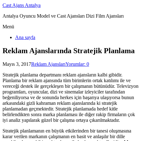
Cast Ajans Antalya
Antalya Oyuncu Model ve Cast Ajansları Dizi Film Ajansları
Menü
Ana sayfa
Reklam Ajanslarında Stratejik Planlama
Mayıs 3, 2017
Reklam Ajansları
Yorumlar: 0
Stratejik planlama departmanı reklam ajansların kalbi gibidir.
Planlama bir reklam ajansında tüm birimlerin ortak katılımı ile ve
vereceği destek ile gerçekleşen bir çalışmanın bütünüdür. Televizyon
programları, oyuncular, dizi ve sinemalar izleyiciler tarafından
beğeniliyorsa ve de sonunda herkes için başarıya ulaşıyorsa bunun
arkasındaki gizli kahraman reklam ajanslarında ki stratejik
planlamadan geçmektedir. Stratejik planlamada hedef kitle
belirlendikten sonra marka planlaması ile diğer rakip firmaların çok
iyi analiz yapılarak güzel bir çalışma ortaya çıkarılmaktadır.
Stratejik planlamanın en büyük etkilerinden bir tanesi oluşmasına
karar verilen markanın çalışmanın en basit ve anlaşılır bir dille