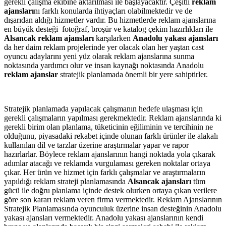
gerekli çalışma ekibine aktarılması ile başlayacaktır. Çeşitli
reklam
ajansları
nı farklı konularda ihtiyaçları olabilmektedir ve de
dışarıdan aldığı hizmetler vardır. Bu hizmetlerde reklam ajanslarına
en büyük desteği fotoğraf, broşür ve katalog çekim hazırlıkları ile
Alsancak reklam ajansları
karşılarken
Anadolu yakası ajansları
da her daim reklam projelerinde yer olacak olan her yaştan cast
oyuncu adaylarını yeni yüz olarak reklam ajanslarına sunma
noktasında yardımcı olur ve insan kaynağı noktasında Anadolu
reklam ajanslar
stratejik planlamada önemli bir yere sahiptirler.
Stratejik planlamada yapılacak çalışmanın hedefe ulaşması için
gerekli çalışmaların yapılması gerekmektedir. Reklam ajanslarında ki
gerekli birim olan planlama, tüketicinin eğiliminin ve tercihinin ne
olduğunu, piyasadaki rekabet içinde olunan farklı ürünler ile alakalı
kullanılan dil ve tarzlar üzerine araştırmalar yapar ve rapor
hazırlarlar. Böylece reklam ajanslarının hangi noktada yola çıkarak
adımlar atacağı ve reklamda vurgulaması gereken noktalar ortaya
çıkar. Her ürün ve hizmet için farklı çalışmalar ve araştırmaların
yapıldığı reklam strateji planlamasında
Alsancak ajansları
tüm
gücü ile doğru planlama içinde destek olurken ortaya çıkan verilere
göre son kararı reklam veren firma vermektedir. Reklam Ajanslarının
Stratejik Planlamasında oyunculuk üzerine insan desteğinin Anadolu
yakası ajansları vermektedir. Anadolu yakası ajanslarının kendi