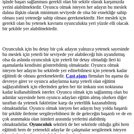
işinde başarı sağlanması gerekli olan bir sektör olarak karşımızda
yerini alabilmektedir. Oyuncu olmak isteyen her adayın bu meslek
dalına ilişkin olarak minimum seviyede de olsa bir esnekliğe sahip
olması yani yeteneğe sahip olması gerekmektedir. Her meslek için
gerekli olan bu yetenek kavramı oyunculukta yeri yüzde elli olacak
bir şekilde yer alabilmektedir.
Oyunculuk için bu detay bir çok adayın yalnızca yetenek sayesinde
bu meslek için yeterli bir seviyede yer alabileceği hiis uyandırmış
olsa da aslında oyunculuk için yeterli bir detay olmadığı ileri ki
aşamalarda kendisini gösterebilmiş olmaktadır. Oyuncu olmak
isteyen her adayın bu sektörde yer edinebilmesi için yetenek kadar
eğitimli de olması gerekmektedir.
Cast ajans
firmaları bu aşama da
devreye girer ve oyuncu adaylarına karşı yeterli olan eğitimi
sağlayabilmek için ellerinden gelen her tür imkanı son noktasına
kadar kullanabilmek isterler. Oyuncu olmak için sağlanmış olan bu
adımlar sayesinde hem oyuncu adayları eğitim almış olurken diğer
taraftan da yetenek faktörüne karşı da yeterlilik kazanabilmiş
olmaktadırlar. Oyuncu olmak isteyen her adayın buy yolda başarılı
bir şekilde ilerleme sergileyebilmesi ile de geleceğin başarılı ve de en
çok aranmakta olan isimleri arasında yerlerini alabilmiş
olmaktadırlar.
Oyunculuk
sektörü de her sektörde olduğu gibi hem
eğitimli hem de yetenekli adaylar ile çalışmalar sergilemek isteyen