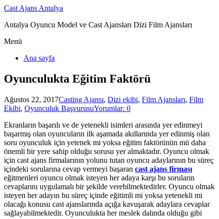
Cast Ajans Antalya
Antalya Oyuncu Model ve Cast Ajansları Dizi Film Ajansları
Menü
Ana sayfa
Oyunculukta Eğitim Faktörü
Ağustos 22, 2017
Casting Ajansı
,
Dizi ekibi
,
Film Ajansları
,
Film
Ekibi
,
Oyunculuk Başvurusu
Yorumlar: 0
Ekranların başarılı ve de yetenekli isimleri arasında yer edinmeyi
başarmış olan oyuncuların ilk aşamada akıllarında yer edinmiş olan
soru oyunculuk için yetenek mi yoksa eğitim faktörünün mü daha
önemli bir yere sahip olduğu sorusu yer almaktadır. Oyuncu olmak
için cast ajans firmalarının yolunu tutan oyuncu adaylarının bu süreç
içindeki sorularına cevap vermeyi başaran
cast ajans firması
eğitmenleri oyuncu olmak isteyen her adaya karşı bu soruların
cevaplarını uygulamalı bir şekilde verebilmektedirler. Oyuncu olmak
isteyen her adayın bu süreç içinde eğitimli mi yoksa yetenekli mi
olacağı konusu cast ajanslarında açığa kavuşarak adaylara cevaplar
sağlayabilmektedir. Oyunculukta her meslek dalında olduğu gibi