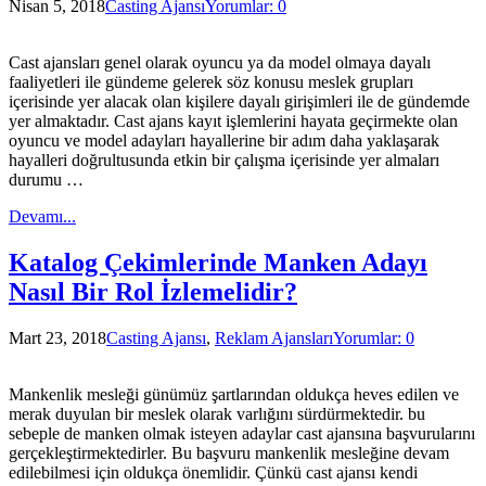
Nisan 5, 2018
Casting Ajansı
Yorumlar: 0
Cast ajansları genel olarak oyuncu ya da model olmaya dayalı
faaliyetleri ile gündeme gelerek söz konusu meslek grupları
içerisinde yer alacak olan kişilere dayalı girişimleri ile de gündemde
yer almaktadır. Cast ajans kayıt işlemlerini hayata geçirmekte olan
oyuncu ve model adayları hayallerine bir adım daha yaklaşarak
hayalleri doğrultusunda etkin bir çalışma içerisinde yer almaları
durumu …
Devamı...
Katalog Çekimlerinde Manken Adayı
Nasıl Bir Rol İzlemelidir?
Mart 23, 2018
Casting Ajansı
,
Reklam Ajansları
Yorumlar: 0
Mankenlik mesleği günümüz şartlarından oldukça heves edilen ve
merak duyulan bir meslek olarak varlığını sürdürmektedir. bu
sebeple de manken olmak isteyen adaylar cast ajansına başvurularını
gerçekleştirmektedirler. Bu başvuru mankenlik mesleğine devam
edilebilmesi için oldukça önemlidir. Çünkü cast ajansı kendi