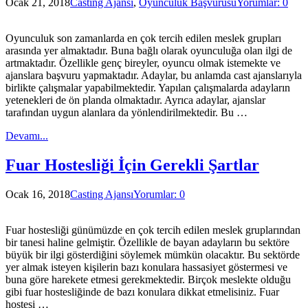
Ocak 21, 2018
Casting Ajansı
,
Oyunculuk Başvurusu
Yorumlar: 0
Oyunculuk son zamanlarda en çok tercih edilen meslek grupları
arasında yer almaktadır. Buna bağlı olarak oyunculuğa olan ilgi de
artmaktadır. Özellikle genç bireyler, oyuncu olmak istemekte ve
ajanslara başvuru yapmaktadır. Adaylar, bu anlamda cast ajanslarıyla
birlikte çalışmalar yapabilmektedir. Yapılan çalışmalarda adayların
yetenekleri de ön planda olmaktadır. Ayrıca adaylar, ajanslar
tarafından uygun alanlara da yönlendirilmektedir. Bu …
Devamı...
Fuar Hostesliği İçin Gerekli Şartlar
Ocak 16, 2018
Casting Ajansı
Yorumlar: 0
Fuar hostesliği günümüzde en çok tercih edilen meslek gruplarından
bir tanesi haline gelmiştir. Özellikle de bayan adayların bu sektöre
büyük bir ilgi gösterdiğini söylemek mümkün olacaktır. Bu sektörde
yer almak isteyen kişilerin bazı konulara hassasiyet göstermesi ve
buna göre harekete etmesi gerekmektedir. Birçok meslekte olduğu
gibi fuar hostesliğinde de bazı konulara dikkat etmelisiniz. Fuar
hostesi …