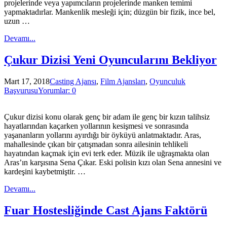
projelerinde veya yapımcıların projelerinde manken temimi
yapmaktadırlar. Mankenlik mesleği için; düzgün bir fizik, ince bel,
uzun …
Devamı...
Çukur Dizisi Yeni Oyuncularını Bekliyor
Mart 17, 2018
Casting Ajansı
,
Film Ajansları
,
Oyunculuk
Başvurusu
Yorumlar: 0
Çukur dizisi konu olarak genç bir adam ile genç bir kızın talihsiz
hayatlarından kaçarken yollarının kesişmesi ve sonrasında
yaşananların yollarını ayırdığı bir öyküyü anlatmaktadır. Aras,
mahallesinde çıkan bir çatışmadan sonra ailesinin tehlikeli
hayatından kaçmak için evi terk eder. Müzik ile uğraşmakta olan
Aras’ın karşısına Sena Çıkar. Eski polisin kızı olan Sena annesini ve
kardeşini kaybetmiştir. …
Devamı...
Fuar Hostesliğinde Cast Ajans Faktörü