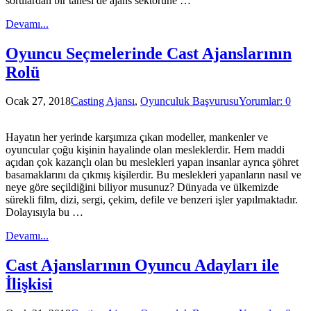
sorulardan bir tanesi de ajans sektörüne …
Devamı...
Oyuncu Seçmelerinde Cast Ajanslarının
Rolü
Ocak 27, 2018
Casting Ajansı
,
Oyunculuk Başvurusu
Yorumlar: 0
Hayatın her yerinde karşımıza çıkan modeller, mankenler ve
oyuncular çoğu kişinin hayalinde olan mesleklerdir. Hem maddi
açıdan çok kazançlı olan bu meslekleri yapan insanlar ayrıca şöhret
basamaklarını da çıkmış kişilerdir. Bu meslekleri yapanların nasıl ve
neye göre seçildiğini biliyor musunuz? Dünyada ve ülkemizde
sürekli film, dizi, sergi, çekim, defile ve benzeri işler yapılmaktadır.
Dolayısıyla bu …
Devamı...
Cast Ajanslarının Oyuncu Adayları ile
İlişkisi