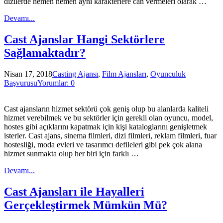
dizilerde hemen hemen aynı karakterlere can vermeleri olarak …
Devamı...
Cast Ajanslar Hangi Sektörlere
Sağlamaktadır?
Nisan 17, 2018
Casting Ajansı
,
Film Ajansları
,
Oyunculuk
Başvurusu
Yorumlar: 0
Cast ajansların hizmet sektörü çok geniş olup bu alanlarda kaliteli
hizmet verebilmek ve bu sektörler için gerekli olan oyuncu, model,
hostes gibi açıklarını kapatmak için kişi kataloglarını genişletmek
isterler. Cast ajans, sinema filmleri, dizi filmleri, reklam filmleri, fuar
hostesliği, moda evleri ve tasarımcı defileleri gibi pek çok alana
hizmet sunmakta olup her biri için farklı …
Devamı...
Cast Ajansları ile Hayalleri
Gerçekleştirmek Mümkün Mü?