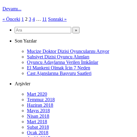
Devamı...
Yazı
« Önceki
1
2
3
4
…
11
Sonraki »
sayfalaması
Son Yazılar
Mucize Doktor Dizisi Oyuncularını Arıyor
Şahsiyet Dizisi Oyuncu Alımları
Oyuncu Adaylarına Verilen İmkânlar
El Mankeni Olmak İçin 7 Neden
Cast Ajanslarına Başvuru Saatleri
Arşivler
Mart 2020
Temmuz 2018
Haziran 2018
Mayıs 2018
Nisan 2018
Mart 2018
Şubat 2018
Ocak 2018