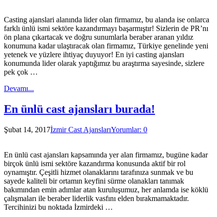
Casting ajanslari alanında lider olan firmamız, bu alanda ise onlarca
farklı ünlü ismi sektöre kazandırmayı başarmıştır! Sizlerin de PR’nı
ön plana çıkartacak ve doğru sunumlarla beraber aranan yıldız
konumuna kadar ulaştıracak olan firmamız, Türkiye genelinde yeni
yetenek ve yüzlere ihtiyaç duyuyor! En iyi casting ajansları
konumunda lider olarak yaptığımız bu araştırma sayesinde, sizlere
pek çok …
Devamı...
En ünlü cast ajansları burada!
Şubat 14, 2017
İzmir Cast Ajansları
Yorumlar: 0
En ünlü cast ajansları kapsamında yer alan firmamız, bugüne kadar
birçok ünlü ismi sektöre kazandırma konusunda aktif bir rol
oynamıştır. Çeşitli hizmet olanaklarını tarafınıza sunmak ve bu
sayede kaliteli bir ortamın keyfini sürme olanakları tanımak
bakımından emin adımlar atan kuruluşumuz, her anlamda ise köklü
çalışmaları ile beraber liderlik vasfını elden bırakmamaktadır.
Tercihinizi bu noktada İzmirdeki …