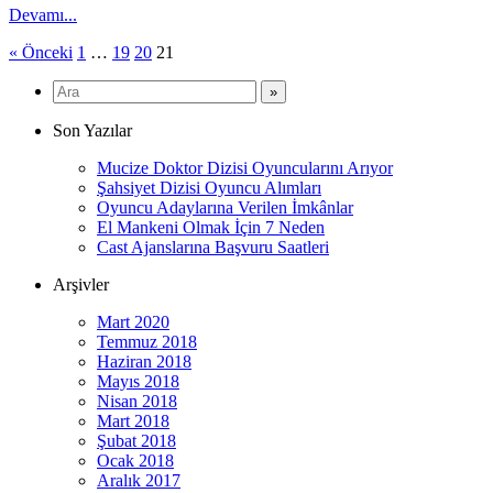
Devamı...
Yazı
« Önceki
1
…
19
20
21
sayfalaması
Son Yazılar
Mucize Doktor Dizisi Oyuncularını Arıyor
Şahsiyet Dizisi Oyuncu Alımları
Oyuncu Adaylarına Verilen İmkânlar
El Mankeni Olmak İçin 7 Neden
Cast Ajanslarına Başvuru Saatleri
Arşivler
Mart 2020
Temmuz 2018
Haziran 2018
Mayıs 2018
Nisan 2018
Mart 2018
Şubat 2018
Ocak 2018
Aralık 2017