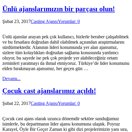
Ünlü ajanslarımızın bir parçası olun!
Şubat 23, 2017
Casting Ajansı
Yorumlar: 0
Ünlü ajanslar arayan pek çok kullanıcı, bizlerle beraber çalışabilmek
ve bu fırsatlara doğrudan dahil olabilmek açısından araştırmalarını
sürdürmektedir. Alanının lideri konumunda yer alan ajansımız,
sizlere tüm kolaylıkları doğrudan sağlama konusunda yardımcı
oluyor, bu sayede ise pek çok projede yer alabileceğiniz ortam
zeminleri yaratmayı da ihmal etmiyoruz. Türkiye’de lider konumunu
elden bırakmayan ajansımız, her geçen gün …
Devamı...
Çocuk cast ajanslarımız açıldı!
Şubat 22, 2017
Casting Ajansı
Yorumlar: 0
Çocuk cast ajans olarak uzunca dönemdir sektöre sunduğumuz
isimlerle, bu departmanın lider ajansı konumuna ulaştık. Poyraz
Karayel, Öyle Bir Geçer Zaman ki gibi dizi projelerimizin yanı sıra,