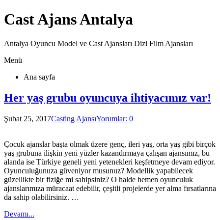
Cast Ajans Antalya
Antalya Oyuncu Model ve Cast Ajansları Dizi Film Ajansları
Menü
Ana sayfa
Her yaş grubu oyuncuya ihtiyacımız var!
Şubat 25, 2017
Casting Ajansı
Yorumlar: 0
Çocuk ajanslar başta olmak üzere genç, ileri yaş, orta yaş gibi birçok
yaş grubuna ilişkin yeni yüzler kazandırmaya çalışan ajansımız, bu
alanda ise Türkiye geneli yeni yetenekleri keşfetmeye devam ediyor.
Oyunculuğunuza güveniyor musunuz? Modellik yapabilecek
güzellikte bir fiziğe mi sahipsiniz? O halde hemen oyunculuk
ajanslarımıza müracaat edebilir, çeşitli projelerde yer alma fırsatlarına
da sahip olabilirsiniz. …
Devamı...