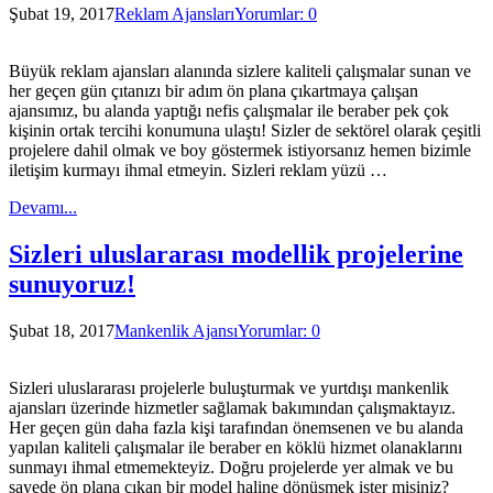
Şubat 19, 2017
Reklam Ajansları
Yorumlar: 0
Büyük reklam ajansları alanında sizlere kaliteli çalışmalar sunan ve
her geçen gün çıtanızı bir adım ön plana çıkartmaya çalışan
ajansımız, bu alanda yaptığı nefis çalışmalar ile beraber pek çok
kişinin ortak tercihi konumuna ulaştı! Sizler de sektörel olarak çeşitli
projelere dahil olmak ve boy göstermek istiyorsanız hemen bizimle
iletişim kurmayı ihmal etmeyin. Sizleri reklam yüzü …
Devamı...
Sizleri uluslararası modellik projelerine
sunuyoruz!
Şubat 18, 2017
Mankenlik Ajansı
Yorumlar: 0
Sizleri uluslararası projelerle buluşturmak ve yurtdışı mankenlik
ajansları üzerinde hizmetler sağlamak bakımından çalışmaktayız.
Her geçen gün daha fazla kişi tarafından önemsenen ve bu alanda
yapılan kaliteli çalışmalar ile beraber en köklü hizmet olanaklarını
sunmayı ihmal etmemekteyiz. Doğru projelerde yer almak ve bu
sayede ön plana çıkan bir model haline dönüşmek ister misiniz?